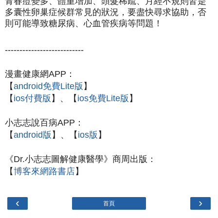
青春痘變多、體重增加、頭髮稀疏、月經不規則皆是
多囊性卵巢症候群常見的狀況，要盡快尋求協助，否
則可能導致糖尿病、心血管疾病等問題！
---------------------------
漫畫健康網APP：
【
android免費Lite版
】
【
ios付費版
】、【
ios免費Lite版
】
小志志說百病APP：
【
android版
】、
【
ios版
】
《Dr.小志志圖解健康醫學》商周出版：
【
博客來網路書店
】
‹
›
首頁