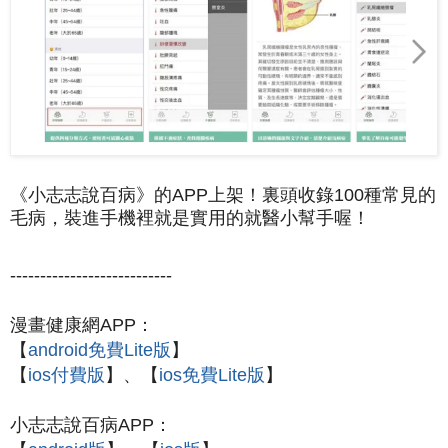
《小志志說百病》的APP上架！裏頭收錄100種常見的
毛病，裝進手機裡就是實用的就醫小幫手喔！
---------------------------
漫畫健康網APP：
【
android免費Lite版
】
【
ios付費版
】、【
ios免費Lite版
】
小志志說百病APP：