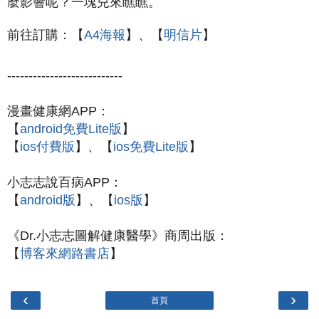
麼影響呢？一塊兒來瞧瞧。
前往訂購：【
A4海報
】、【
明信片
】
---------------------------
漫畫健康網APP：
【
android免費Lite版
】
【
ios付費版
】、【
ios免費Lite版
】
小志志說百病APP：
【
android版
】、
【
ios版
】
《Dr.小志志圖解健康醫學》商周出版：
【
博客來網路書店
】
‹
›
首頁